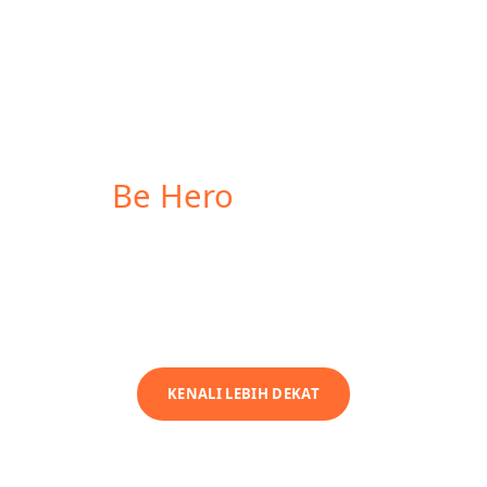
Let's
Be Hero
For Our Earth!
Visi kami menjadi solusi layanan manajemen limbah satu atap yang
menerapkan prinsip ekonomi sirkular melalui pemberdayaan
masyarakat
KENALI LEBIH DEKAT